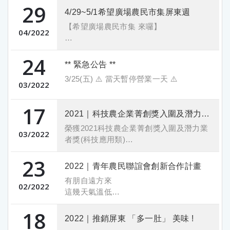
29
還能現抵$20
4/29~5/1希望廣場農民市集屏東週
【希望廣場農民市集 來囉】
優惠組合免運宅配中
04
2022
鱸魚四寶陪你共度美好週末
最新優惠都在 #Sogo忠孝館小農市集等你
24
市集獨家限定優惠只在這裡看得到
唷
** 緊急公告 **
優惠組合數量有限賣完小編也沒辦法囉
3/25(五) ⚠️ 當天暫停營業一天 ⚠️
歡迎來找我們，大家週末見～
03
2022
展售資訊
17
展售資訊
2021｜科技農企業菁創獎入圍及潛力業者獎(科技應用類)
2022.04.30(六)~2022.05.01(日)
希望廣場小農市集：台北市中正區林森北
榮獲2021科技農企業菁創獎入圍及潛力業
2022.06.09(四)~2022.06.12(日)
03
2022
路與號北平東路交叉口（捷運善導寺站步
者獎(科技應用類)
行5分鐘）
科技應用訴求化繁為簡，技術越有深度，
好食好物小農市集：Sogo忠孝館12F
23
H區01號 峰漁養殖場
在執行面上就要更具適應性及易操作，對
2022｜青年農民聯誼會創新合作計畫
產業才有持續的幫助！
106台北市大安區忠孝東路四段45號（捷
有朋自遠方來
感謝肯定，持續努力。
02
2022
運忠孝復興站4號出口）
這幾天氣溫低
但今天峰漁暖烘烘
18
因為有南投的朋友們到訪~~
2022｜推銷屏東 「多一肚」 美味 !
青農朋友們