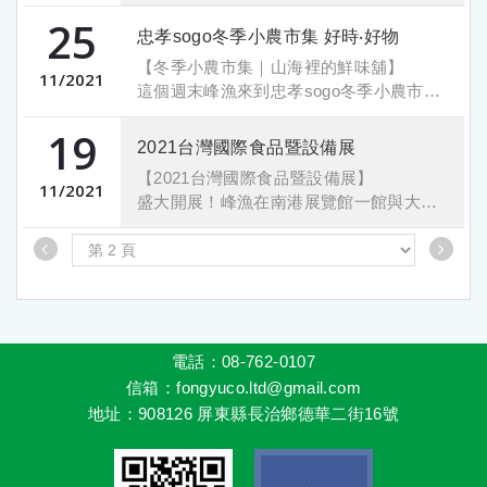
呢？ 偷偷告訴你一個外出走走的機會!
南港展覽館2館4樓
跨年要見老朋友的伴手禮應該都買齊了
25
#2021臺灣國際漁業展 12/2（四）
S0502-05 峰漁
吧！沒買到也沒關係，峰漁後續在台北也
忠孝sogo冬季小農市集 好時‧好物
~12/4（六）在南港展覽館二館盛大開展
2021 台北國際食品展覽會FOOD Taipei
有展覽唷！會再釋出展覽資訊，請持續關
【冬季小農市集｜山海裡的鮮味舖】
了！ 是該出門來晃晃了吧～ 明天神秘嘉
11
2021
注我們！
這個週末峰漁來到忠孝sogo冬季小農市集
國立澎湖科技大學在12月15日（三）早上
賓也會時不時出現在現場，想遇到明天就
搶先預祝新的一年
好時‧好物 ，趁週末天冷冷趕緊來找我們喝
9：00-12：30，在該校海洋科技大樓舉辦
來一波南港展覽館二館！
19
大家跟峰漁一起順順利利大豐收！
個熱熱的魚湯跟好吃的魚丸吧！
「110年度技專校院高等教育深耕成果發表
欲知詳情請至南港展覽館二館Q307a現場
2021台灣國際食品暨設備展
現場販售鱸魚四寶，水餃、高湯、魚排、
會」，本縣洪棟霖參議、陳雙全副議長、
等你哦 !
【2021台灣國際食品暨設備展】
魚丸，歡迎大家來參觀選購！
11
2021
馬公市長葉竹林、楊曜立委辦公室段湘玲
這幾天就來 #2021臺灣國際漁業展 找我們
盛大開展！峰漁在南港展覽館一館與大家
市集優惠價格及各式組合免運！
特助、縣府人事處長陳榮雄等地方領袖均
gogogo !
相見唷！現場販售鱸魚四寶，水餃、高
市集最後兩天快快來 #冬季小農市集｜山
出席致賀，場面盛大。
湯、魚排、魚丸，歡迎大家來參觀選購！
海裡的鮮味舖 找我們 !
展場資訊
。
現場展覽優惠價格及各式組合免運！
該校黃有評校長致詞指出，從他在今年8月
2021.12.02~2021.12.04
趕緊來 #2021台灣國際食品暨設備展 找我
展場資訊
1日上任以來，便積極推動該校在教學、研
南港展覽館2館
們 !
2021.11.25~2021.11.28
究及產學合作深耕與永續，不論是與澎湖
Q307a 峰漁技術 | P631 峰漁水產品
忠孝sogo 12F
在地產業、社區、中小學的合作，或是與
電話：08-762-0107
2021臺灣國際漁業展 | 臺灣智慧農業週
展場資訊
冬季小農市集｜山海裡的鮮味舖
臺灣各大企業簽訂產學合作MOU、爭取捐
信箱
：fongyuco.ltd@gmail.com
2021.11.19~2021.11.22
贈獎助學金、提供學生實習機會及落實產
地址
：
908126 屏東縣長治鄉德華二街16號
南港展覽館一館1F
學合作，如該校本日活動在現場與峰漁公
鱻猛台味館，展區編號： K816-6號峰漁
司簽訂海上箱網養殖技術與場域規劃設計
的MOU、隔日與富宸公司簽訂智慧養殖計