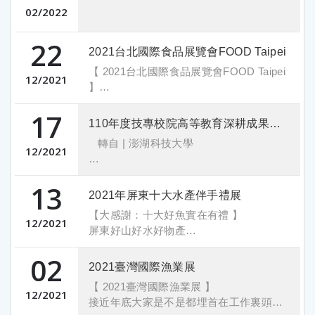
個個專業且認真
02
2022
大家求精求變都是為了產業更好!
規模大小只在於形式
22
2021台北國際食品展覽會FOOD Taipei
堅持理念和精神才是最難能可貴的!!
【 2021台北國際食品展覽會FOOD Taipei
12
2021
】
聖誕快樂！
17
今天最後一天峰漁在南港展覽館二館陪你
110年度技專校院高等教育深耕成果發表會
過聖誕節哦！
轉自 | 澎湖科技大學
12/22（三）~12/25（六）2021台北國際
12
2021
食品展覽會 在南港展覽館二館盛大開展
了！ 今天開放民眾入場參觀～鱸魚四寶在
13
公布日期：2021-12-17
現場也有小小優惠等著你哦
2021年屏東十大水產伴手禮展
公布單位：研發處
欲知詳情請至南港展覽館二館四樓S0502-
【大感謝：十大好魚實在有禮 】
12
2021
05現場等你哦 !
屏東好山好水好物產
現在就出發來 2021台北國際食品展覽會
2021年屏東十大水產伴手禮展，週末在高
02
找我們gogogo !
雄新光三越展示會大成功
2021臺灣國際漁業展
週末的好天氣也幫我們站聲，謝謝來找我
【 2021臺灣國際漁業展 】
展場資訊
們玩的大家
12
2021
接近年底大家是不是都埋首在工作裏頭
2021.12.22~2021.12.25
與峰漁一起辛苦擺攤的小農也辛苦了～