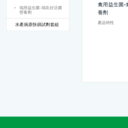
禽用益生菌-
鴿用益生菌-鴿良好活菌
養劑
營養劑
產品特性
水產病原快篩試劑套組
菌數高：此益菌
技術，維持高菌
穩定性：共生作
發調節能力，可
對於嚴苛條件的
造粒、乾燥)，
力。
抑菌能力強：此
一定抑制能力。
95%，沙門氏菌9
特異性：此活菌
品，非針對特定
使用範圍廣：能在
pH11範圍作用
加工梨程。