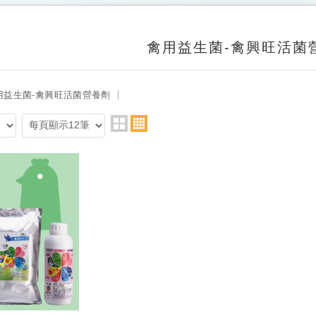
禽用益生菌-禽興旺活菌
用益生菌-禽興旺活菌營養劑