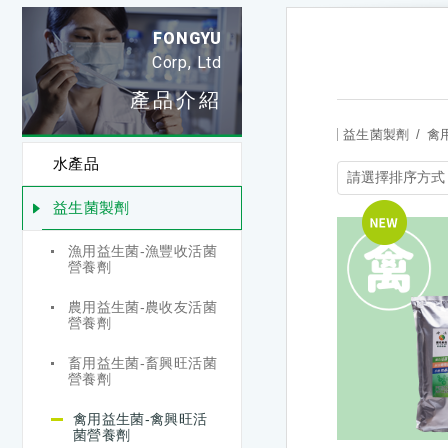
FONGYU
Corp, Ltd
產品介紹
益生菌製劑
禽
水產品
益生菌製劑
漁用益生菌-漁豐收活菌
營養劑
農用益生菌-農收友活菌
營養劑
畜用益生菌-畜興旺活菌
營養劑
禽用益生菌-禽興旺活
菌營養劑