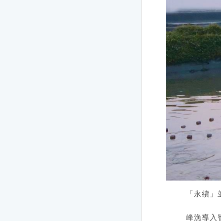
「永續」
峰漁導入