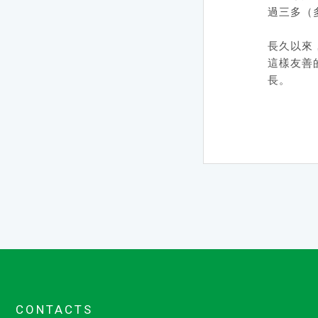
過三多（
長久以來
這樣友善
長。
CONTACTS