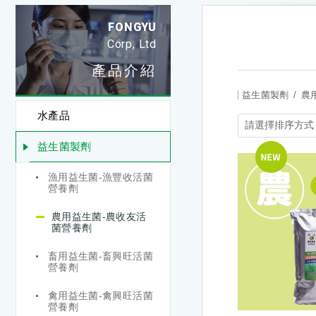
FONGYU
Corp, Ltd
產品介紹
益生菌製劑
農
水產品
益生菌製劑
漁用益生菌-漁豐收活菌
營養劑
農用益生菌-農收友活
菌營養劑
畜用益生菌-畜興旺活菌
營養劑
禽用益生菌-禽興旺活菌
營養劑