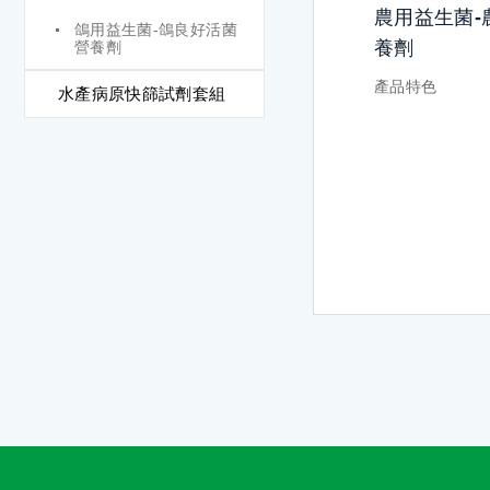
農用益生菌-
鴿用益生菌-鴿良好活菌
養劑
營養劑
產品特色
水產病原快篩試劑套組
堅持以天然農產
藥、化肥、生長
化學成份。
針對農業栽培所
生產品，經由特
所有菌株皆能發
效，並增加穩定
分解有毒物質：
造成土壤酸化之
步還原成植物所
降低連作障礙並
使用率和殘留。
改良不良的土壤
性，使土壤鬆軟