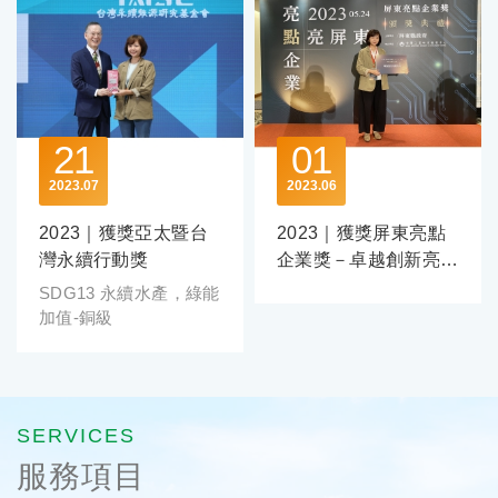
21
01
2023
07
2023
06
2023｜獲獎亞太暨台
2023｜獲獎屏東亮點
灣永續行動獎
企業獎－卓越創新亮點
獎
SDG13 永續水產，綠能
加值-銅級
服務項目