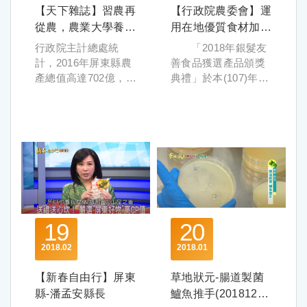
全球農林漁牧業因應
【天下雜誌】習農再
【行政院農委會】運
恆溫讓魚苗穩定長
形象館參展商KKday
氣候變遷而必須調整
大，再將成魚放入戶
從農，農業大學養專
郭小姐透露有許多消
用在地優質食材加工
行政院農業委員會組
養殖與栽種模式，都
外激化成長，縮短生
費者詢問其app使用方
才
銀髮友善食品為長者
行政院主計總處統
「2018年銀髮友
團參加本（25）日起
是推動各國生技、醫
長週期與相關成本，
式，表示此次參展是
飲食加分
計，2016年屏東縣農
善食品獲選產品頒獎
至27日止在馬來西亞
藥領域持續開創更多
有效節省水資源；為
品牌曝光的絕佳機
產總值高達702億，然
典禮」於本(107)年6
吉隆坡國際會議中心
可能的直接原因，也
了讓消費者安心食
會，預期前往臺灣觀
而這全台第二大農業
月30日在臺北國際食
（KLCC）舉辦的
因此帶動相關產業大
用，不用抗生素，改
光的旅客將會大增。
縣，也面臨著農村高
品展臺灣館溫馨登
「馬來西亞臺灣形象
幅邁進、產值持續飛
以益生菌餵養——這
綠能、智慧城市及農
齡化困境，為了吸引
場，農委會李退之副
展」（TAIWAN
速飆高。我國已將生
意味著所投注心力與
業等優勢產業，備受
更多新血從農，傳統
主任委員特別蒞臨現
EXPO 2018 in
技醫療產業列為國家
面對的限制會更多。
注目！
農業的轉型刻不容
場頒獎，並致詞時表
Malaysia），向馬國
重點發展「5+2創新
符合大馬政策發展需
緩。然而轉型要成
示，我國已邁入高齡
推介臺灣優質農產加
產業」政策中非常重
求的綠色產業也傳出
功，就必須仰賴知識
社會，無論是健康或
工食品、農業機械、
要的一環，而臺灣中
佳績！馬來西亞氣候
技術和思維改變，
是需要被照顧的老
自動化設備，以及生
小企業扎實的產製技
秉持友善原則，峰漁
炎熱，綠建材廠商崑
「農業大學也就因此
人，都需要營養適口
物農藥與微生物肥料
術實力，以及豐沛的
採取室內外循環水養
昱主打的節能磚能有
19
20
應運而生，肩負起屏
及方便料理的產品來
等產品，拓展我國農
設計與行銷創意，都
殖方式，透過室內恆
效隔熱節能，開展第
東農業走向世界的關
維持或促進其身體機
業產品多元銷售市
與專長於核心技術研
2018
02
2018
01
溫讓小魚苗成長。同
一天就有17位買主前
鍵角色」，縣長潘孟
能；農委會與食品工
場，開創新南向商
發的日本企業有著高
時，以益生菌餵養，
來商洽；台灣精品館
安點出關鍵。
業發展研究所偕同國
【新春自由行】屏東
草地狀元-腸道製菌
機。
度的互補性，若能凝
維持魚類的好肉質。
中的馥鴻科技提出的
內食品業者，運用創
農委會表示，馬
縣-潘孟安縣長
聚彼此能量，共創市
鱸魚推手(20181224
智慧交通移動監控方
圖片來源：屏東縣政
新加工技術開發具營