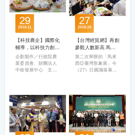
29
27
2018
11
2018
10
【科技農企】國際化
【台灣經貿網】再創
輔導，以科技力創養
參觀人數新高 馬來
殖漁業新高峰──峰
西亞台灣形象展風光
企劃製作／行政院農
第二次舉辦的「馬來
漁企業股份有限公司
落幕
業委員會、財團法人
西亞臺灣形象展」今
中衛發展中心 文／
（27）日圓滿落幕，
陳姿君 攝影／林育
展覽期間共吸引超過2
恩
萬3,000千人次參觀，
過去完全沒有漁業養
促成約15億新臺幣商
殖經驗與背景的劉建
機。本展由經濟部國
伸，因為喜歡養魚，
際貿易局及外貿協會
學生時期就在家裡偷
共同主辦，規劃6大亮
偷養魚，畢業後因難
點，並融入文化、觀
以忘情養魚的樂趣，
光層面呈現「臺灣
在當了一年養殖學徒
lifestyle」，分享臺灣