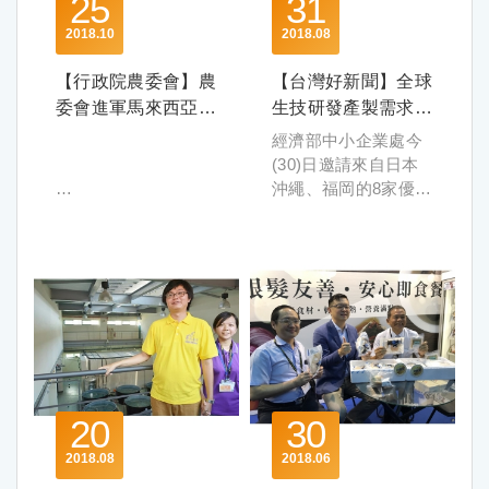
25
31
後，以初生之犢不畏
時尚休閒及美好生活
虎的精神募資創辦
意象。
2018
10
2018
08
「峰漁股份有限公
司」，自行規劃養殖
觀光美食交流更勝以
【行政院農委會】農
【台灣好新聞】全球
模式，實現夢想。
往 期待觀光人數創新
委會進軍馬來西亞
生技研發產製需求增
成立峰漁不只是因為
高
共創農業綠經濟奇蹟
溫 經部辦臺日交流
經濟部中小企業處今
劉建伸對養魚情有獨
臺馬人文觀光交流更
促跨國合作共創商機
(30)日邀請來自日本
鍾，也因看到糧食短
勝以往，臺灣觀光形
沖繩、福岡的8家優質
缺這股排山倒海而來
象館準備1,000份的臺
生技業者以及台灣19
的全球趨勢，以及消
灣coupon book第二
家優質企業，共同參
費者對於食品安全的
天上午就被索取一
發布日期：107-10-25
與「躍升生技新次元–
重視。
空，也有不少民眾諮
2018中小企業商機創
不忘初衷，讓夢想做
詢米其林美食行程。
造展示交流會(臺南
大做好
臺中形象館帶來遠近
發布機關：農委會(國
場) 」，現場展出臺日
自行創業雖然艱辛，
馳名的臺灣伴手禮，
際處)
最新權威技術與先進
卻少了傳統框架的拘
吸引超過百家潛力買
產品，吸引不少跨領
束，讓劉建伸得以堅
主前來商洽，試吃活
域的企業代表到場交
持「友善環境」的經
動也深受民眾歡迎，
20
30
流爭取合作機會。
營理念。他所開發的
現場更介紹將於11月
全球人口高齡化、生
室內外階段式循環水
開幕之台中花博，詢
2018
08
2018
06
活品質高質化，以及
養殖系統，利用室內
問度超乎預期。臺北