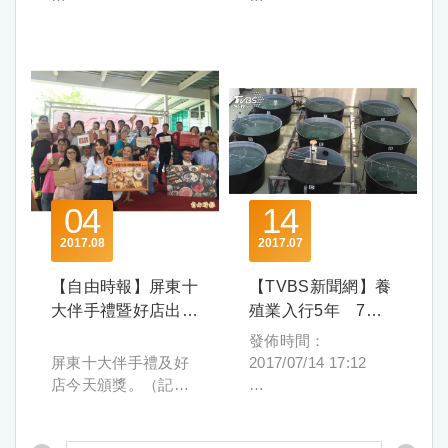
水產品，是峰漁身為
機；臺灣農業形象館
https://www.youtube.
com/user/set29itake
和丈夫劉建伸堅信，
「銀髮友善食品」評
團參展的6家臺灣優質
的亞洲地區，特別是
養殖業者的最大使
中峰漁也接獲來自東
com/FTVPLAY
更多最新消息與活動
水產養殖不一定要靠
選及推廣活動，獲得
農企業，包括以臺灣
臺灣、日本、中國大
據聯合國世界衛生組
屏東十大伴手禮徵選
命。
馬買主Readynamics
民視Youtube戲劇:
資訊，請前往草地狀
抗生素、藥物，因此
各界關注及熱烈參
在地素材製作高品質
陸，皆具有非常大的
織定義，65歲以上老
出爐，共選出食品
邁向規格化，萬全前
詢問整套水產養殖設
https://www.youtube.
元FB粉絲頁↓↓ .
夫妻倆研究如何用益
與，前兩年已評選出
即沖乾燥食品，且擁
市場潛力；晶圓加工
年人占總人口比例達
組、非食品組及好店
置更有信心
施，當地餐廳也希望
com/FTVDRAMA
https://www.facebook
生菌提升魚類免疫
26項銀髮友善產品。
有HALAL及多項國際
設備起家的株式會社
14%時即稱「高齡社
組商家30名店家。
農委會科技處的科技
引進水產品。
.com/set.careermast
力，並希望透過品牌
而本年度計有31家業
食品安全認證的京工
FAE電子，近年跨足
會」。據內政部統
（林和生攝）
農企業輔導對經營初
er/
行銷，將環境永續又
者、87項產品參選，
興業有限公司；通過
醫材產業，發表極細
計，2017年時台灣65
有成的峰漁，就像是
臺灣Lifestyle正流行
健康自然的養殖方式
經20餘位各領域專家
歐盟認證，生產自然
注射針頭、血管支架
歲以上長者已高達
一帖「長大人轉骨」
最具「臺灣lifestyle」
推廣。
就產品之生產品質管
無食品添加物素香鬆
等體內極細導管的加
13.6%，即將正式邁
的及時良方，為接下
的臺灣騎乘文化館，
於是夫妻倆分工，先
理、營養機能、質地
04
14
及魚鬆的味一食品有
工技術，結合獨創的
入老齡社會結構，產
屏東十大伴手禮暨好
來的成長與轉型帶來
每日參觀人潮絡繹不
生負責打造友善環境
特色、包裝份量及備
限公司；提供先進農
極細管用捲線張力控
業如何因應的問題迫
店徵選，共選出30組
適時的諮詢與資源。
絕，開幕當天受到馬
2017
08
2017
07
的鱸魚種苗繁殖基
餐等面向評選，最後
業溫室微氣候監控設
制器，可優化葉克膜
在眉梢。行政院農委
店家成為屏東好食、
草創時期一人多用，
來西亞貿工部總司長
地，王靜儀則到農業
有27項產品脫穎而
備，以及可調整太陽
濾心與洗腎透析等設
會主辦之「銀髮友善
好物及好店代言人。
【自由時報】屏東十
【TVBS新聞網】養
口頭為諾的信任溝通
拿督巴里亞Datuk
大學進修，學習水產
出，包括7項整體表現
光譜光質披覆材料的
備功能。
食品」評選優良產品
（林和生攝）
模式，在企業規模擴
Bahria bin Tamil所青
大伴手禮暨好店出爐
殖業入行5年 7年
品後端加工、創業經
優異之金饌獎產品及3
磐磬實業有限公司；
這次活動涵蓋生技、
邁入第二屆，在食品
大後，勢必要進入生
睞的Brizon腳踏車，
今天頒獎
級夫妻進駐農科
營、行銷相關課程，
項具食材獨特性與應
發佈時間：
生產動物疫苗及農藥
美妝、保健、醫材等
性質開發中，鼓勵更
兩年一度的屏東十大
產與管理SOP（作業
展覽首日便有買主下
也因此接觸到網路募
用多元性之特別獎產
屏東十大伴手禮及好
2017/07/14 17:12
殘留與食品安全試
四大面向共19家企業
大幅度針對銀髮族的
伴手禮暨好店徵選，
標準程序）規範，方
訂樣品，希望代理於
資平台，並成功打造
品(名單如附件)，後
店今天頒獎。（記者
劑，以及提供檢測技
參展。臺南的花卉培
需求努力。自食材來
歷經2個多月評審及網
能讓流程營運順暢；
紐西蘭市場銷售；馬
自有品牌「峰漁佳
續也將持續和相關通
羅欣貞攝）
74年次的劉建伸大學
術、產品開發及銷售
育技術享譽國際，蘭
源、營養、質地、風
路投票，吸引超過43
陸續參展雖然累積不
臺經貿協會會長拿督
食」，他們生產的鱸
路業者合作，透過媒
2017/08/04 12:45
及碩士讀景觀設計，
服務等全方位服務的
卉以蝴蝶蘭，而穎麗
味、方便性等高齡友
萬人次參與，堪稱有
少產品行銷經驗，但
斯里陳榮利甚至表