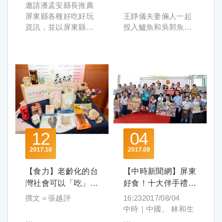
來西亞人口約3,200萬
場商機的成功率可說
播出)
但總經理王靜儀卻強
案也有在當地擁有
邀請潘孟安縣長推薦
府
養機能、風味口感及
人，華人占4分之一，
是非常高！
調這絕對值得，因為
3000輛油罐車隊的
屏東縣各種好吃好玩
王靜儀夫妻倆人一起
料理便利性之銀髮友
經濟年成長率達
與臺灣維持緊密商務
這樣一來不但實踐了
Green Bravo System
資訊，並以屏東縣好
投入鱸魚和吳郭魚魚
文 屏東縣政府
善食品，相當歡迎各
5.4%，人均購買力為
關係的日本，一直是
峰漁「安心食品，友
洽詢，因為馬來西亞
物、秘境景點、IG夯
苗養殖，提供漁民養
界共同體驗長者飲食
東協第三高（27,300
生技製藥領先國家之
善環境」的理念，因
交通品質不佳，需特
點、樂齡生活為為主
成成魚，利用循環水
整合傳播部企劃製作
新風貌。
美元），農業占GDP
一，於全球產業脈動
益生菌餵養的魚類肉
別注意行車視線，希
題進行介紹。
並自製活菌營養劑，
2018-08-20
農委會進一步說
比重約9.1%。馬國政
具有舉足輕重的地
質好，口味鮮甜，營
望借此改善行車品
同時亦不可錯過2018
提供魚苗完整的營養
學知識、交朋友，農
明，滿足高齡長者飲
府於2010年推動「經
位。本次來臺參展的8
養、健康、美味樣樣
質，司機也無須再提
屏東熱帶博覽會及四
來源，減少使用抗生
業大學營造共好圈
食生活之新產品及新
濟轉型計畫」
家企業涵蓋醫材、藥
不缺，更為客戶帶來
心吊膽，雙方將會在
重溪溫泉季，透過活
素，朝向完全無毒養
屏東一早的豔陽就把
服務為重要商機，尤
（Economic
妝、資訊系統等領
高附加價值。
下禮拜試行該系統；
動之豐富及特色介
殖。
皮膚曬到發燙，不過
其臺灣生產多樣化且
Transformation
域。業者表示，
選擇養殖鱸魚與海水
光峰科技也有系統整
紹，吸引觀眾前往屏
而在養殖的過程發現
鱸魚養殖池畔邊，有
新鮮優質的農漁畜產
Program, ETP），並
Protein Tomography
吳郭魚這些非高經濟
合商Avisol Rao公
東旅遊。
市售益生菌並非是萬
張年輕面孔卻不怕太
品，透過食品科技加
在2011年提出十年國
的獨家斷層攝影技
12
04
效益魚種，峰漁自有
司、IT通路商
民視Youtube新聞節
用，而苦心研究採集
陽曬，她不時來回巡
值，不僅擴大在地食
家農業政策，以提高
術，可簡化並快速捕
其想法與堅持，「不
Raymond Hew公司及
目:
魚體內益生菌做為培
邏、觀察水質，任何
材應用，更為長者增
2017
10
2017
08
農業GDP、增加糧食
捉蛋白質與複合物分
以市場價格來定義物
教育業界Beyond
https://www.youtube.
養專屬的益生菌，更
小細節都不馬虎。33
加飲食多元性及選擇
產量、保障糧食安全
子結構變化，並以獨
種價值」是劉建伸的
Solution前來商談，現
com/FTVNP
適合當池的池水使用
【食力】老齡化的台
【中時新聞網】屏東
歲的王靜儀是農業大
性，協助高齡社會健
及提高農產品附加價
家軟體建構個別分子
信念，畢竟常民餐桌
場也已獲得約美金2萬
民視Youtube新聞:
免費訂閱草地狀元，
學第一屆專修班學
灣社會可以「吃」什
康發展。隨著各界對
好食！十大伴手禮出
值為主要目標，是我
的三維結構；Jectas
上無法天天都有龍蝦
元之訂單，並預計一
https://www.youtube.
讓黃西田帶你看見台
生，她完全沒有水產
銀髮友善食品認知及
麼？這16項產品努
爐
國推動農業新南向的
Innovators專精於豬
撰文＝張越評
16:232017/08/04
鮑魚，提供營養價值
年內將談成代理，將
com/FTVCP
灣職人的精神↓↓
養殖背景，卻對水產
需求逐漸升溫，農委
力獲肯定
重要目標市場。
隻水腫病的疫苗，在
中時｜中國、 林和生
高，價位合理的美味
促成50萬美金之商
民視Youtube綜藝:
https://www.youtube.
養殖有濃厚興趣。她
會自2016年起舉辦
這次由農委會組
豬隻養殖業極為興盛