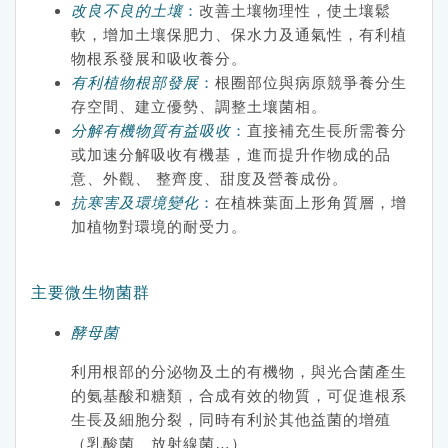
改良不良的土壤
：
改善土壤物理性，使土壤鬆
軟，增加土壤保肥力、保水力及通氣性，有利植
物根系發展和吸收養分。
有利植物根部發展
：
根圈部位與病原競爭養分生
存空間、建立優勢、調整土壤菌相。
分解有機物質有益吸收
：
直接補充生長所需養分
或加速分解吸收有機基，進而提升作物成的品
意、外觀、 整齊度、甜度及營養成份。
抗寒害及環境變化
：
在植株葉面上形角質層，增
加植物對環境的耐受力。
主要微生物菌群
酵母菌
利用根部的分泌物及土的有機物，與光合菌產生
的氨基酸和糖類，合成有效的物質，可促進根系
生長及細胞分裂，同時有利於其他益菌的增殖
（乳酸菌、放射線菌…）