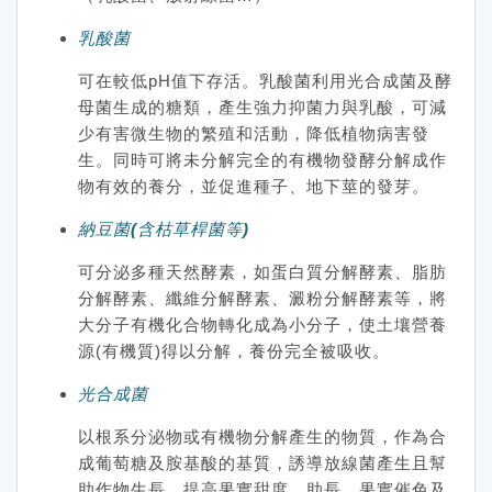
乳酸菌
可在較低pH值下存活。乳酸菌利用光合成菌及酵
母菌生成的糖類，產生強力抑菌力與乳酸，可減
少有害微生物的繁殖和活動，降低植物病害發
生。同時可將未分解完全的有機物發酵分解成作
物有效的養分，並促進種子、地下莖的發芽。
納豆菌(含枯草桿菌等)
可分泌多種天然酵素，如蛋白質分解酵素、脂肪
分解酵素、纖維分解酵素、澱粉分解酵素等，將
大分子有機化合物轉化成為小分子，使土壤營養
源(有機質)得以分解，養份完全被吸收。
光合成菌
以根系分泌物或有機物分解產生的物質，作為合
成葡萄糖及胺基酸的基質，誘導放線菌產生且幫
助作物生長，提高果實甜度、助長、果實催色及