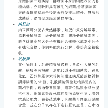
原體的第一道防線，酵母菌本身的細胞表面的寡
糖結構，亦能吸附具有鞭毛的細菌,會將病原菌
與酵母細胞壁結合後隨著與便排出體外。無法形
成菌落，從而促進腸道菌群平衡。
納豆菌
納豆菌可分泌多天然酵素，如蛋白質分解酵素、
脂肪分解酵素、維分解酵素、澱粉分解酵素等，
將含碳量高的大分子有機化合物轉化成為小分子
有機化合物，使飼料能先行分解，養份完全被吸
收。
乳酸菌
在生物體上，乳酸菌發酵過程，會產生大量的乳
酸、醋酸等有機酸，還能代謝產生細菌素、過氧
化氫、乙醇和羅伊素等抑制腸道病原菌的物質和
調節腸道的pH值。乳酸菌能調整動物腸道内的
菌相平衡，透過營養競爭、附著位點競争或分泌
抗生素、細菌素等殺死或抑制病原微生物，增強
抗感染能力。在養殖池中，乳酸菌可降低亞硝酸
含量，並在分子氧存在下進行厭氧生長，在水池