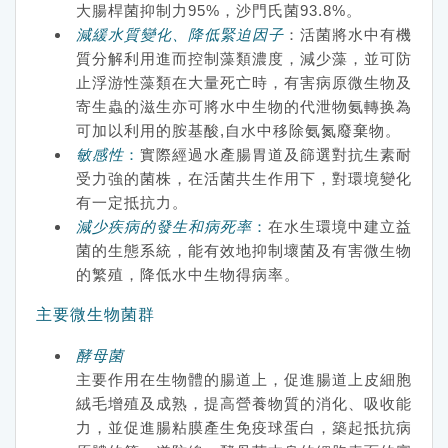
大腸桿菌抑制力95%，沙門氏菌93.8%。
減緩水質變化、降低緊迫因子
：活菌將水中有機
質分解利用進而控制藻類濃度，減少藻，並可防
止浮游性藻類在大量死亡時，有害病原微生物及
寄生蟲的滋生亦可將水中生物的代泄物氨轉换為
可加以利用的胺基酸,自水中移除氨氮廢棄物。
敏感性
：
實際經過水產腸胃道及篩選對抗生素耐
受力強的菌株，在活菌共生作用下，對環境變化
有一定抵抗力。
減少疾病的發生和病死率
：
在水生環境中建立益
菌的生態系統，能有效地抑制壞菌及有害微生物
的繁殖，降低水中生物得病率。
主要微生物菌群
酵母菌
主要作用在生物體的腸道上，促進腸道上皮細胞
絨毛增殖及成熟，提高營養物質的消化、吸收能
力，並促進腸粘膜產生免疫球蛋白，築起抵抗病